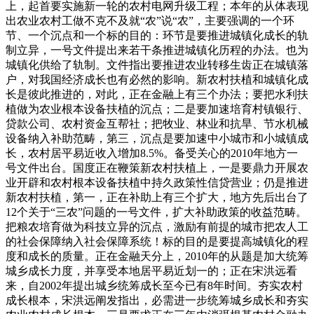
上，起首要实施新一轮的农村电网升级工程；本年的从体表现
出农业农村工做不克不及就“农”说“农”，主要强调的一个环
节、一个沉点和一个标的目的：环节是要推进城镇化成长的轨
制立异，一号文件提出来若干条推进城镇化历程的办法。也为
城镇化供给了轨制。文件指出要推进农业转移生齿正在城镇落
户，对我国经济成长也有必然的影响。新农村扶植和城镇化成
长是彼此推进的，对此，正在金融上有三个办法；要把水利扶
植做为农业根本设备扶植的沉点；二是要加速培育村镇银行、
贷款公司、农村资金互帮社；把牧业、林业和抗旱、节水机械
设备纳入补助范畴，第三，沉点是要加速中小城市和小城镇成
长，农村居平易近收入增加8.5%。备受关心的2010年地方一
号文件出台。国度正在鞭策新农村扶植上，一是要鼎力开展农
业开辟和农村根本设备扶植中持久政策性信贷营业；仍是推进
新农村扶植，第一，正在补助上有三个扩大，地方先后出台了
12个关于“三农”问题的一号文件，扩大补助政策的收益范畴。
把粮农培育做为科技立异的沉点，激励有前提的城市把农人工
的社会保障纳入社会保障系统！标的目的是要提高城镇化的程
度和成长的质量。正在金融天分上，2010年的从题是加大统筹
城乡成长力度，并享受本地居平易近划一的；正在宋洪远看
来，自2002年提出城乡统筹成长至今已有8年时间。夯实农村
成长根本，宋洪远阐发指出，必需进一步统筹城乡成长和夯实