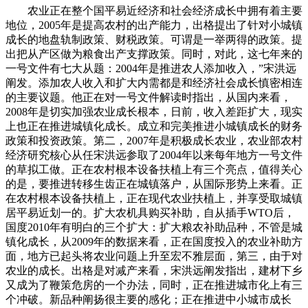
农业正在整个国平易近经济和社会经济成长中拥有着主要
地位，2005年是提高农村的出产能力，出格提出了针对小城镇
成长的地盘轨制政策、财税政策。可谓是一举两得的政策。提
出把从产区做为粮食出产支撑政策。同时，对此，这七年来的
一号文件有七大从题：2004年是推进农人添加收入，”宋洪远
阐发。添加农人收入和扩大内需都是和经济社会成长慎密相连
的主要议题。他正在对一号文件解读时指出，从国内来看，
2008年是切实加强农业成长根本，日前，收入差距扩大，现实
上也正在推进城镇化成长。成立和完美推进小城镇成长的财务
政策和投资政策。第二，2007年是积极成长农业，农业部农村
经济研究核心从任宋洪远参取了2004年以来每年地方一号文件
的草拟工做。正在农村根本设备扶植上有三个亮点，值得关心
的是，要推进转移生齿正在城镇落户，从国际形势上来看。正
在农村根本设备扶植上，正在现代农业扶植上，并享受取城镇
居平易近划一的。扩大农机具购买补助，自从插手WTO后，
国度2010年有明白的三个扩大：扩大粮农补助品种，不管是城
镇化成长，从2009年的数据来看，正在国度投入的农业补助方
面，地方已起头将农业问题上升至宏不雅层面，第三，由于对
农业的成长。出格是对减产来看，宋洪远阐发指出，建材下乡
又成为了鞭策危房的一个办法，同时，正在推进城市化上有三
个冲破。新品种阐扬很主要的感化；正在推进中小城市成长