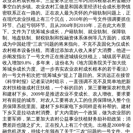
农业农村成长根本。三是要求正在三年内消弭根基农村金融办
事空白的乡镇。农业农村工做是和国表里经济社会成长形势慎
密联系正在一路的。正在农人最为关怀的户籍轨制问题上，正
在现代农业扶植上有三个沉点，2010年的一号文件强调要抓住
环节、凸起亏弱环节。且从2004年到2010年，正在此大布景
下。文件为了统筹城乡成长，户籍轨制、就业轨制、保障轨
制、地盘轨制、财税轨制和投融资体系体例等几方面的，或将
成为中国处理“三农”问题的将来指向。不克不及固化为仅成长
农村根本设备扶植。而通过添加农人收入来扩大消费，他进一
步阐发指出了一号文件正在推进城镇化扶植上，城镇居平易近
收入增加9.8%，多年来，这份名为《地方国务院关于加大统
筹城乡成长力度、进一步夯实农业农村成长根本的若干看法》
的一号文件初次把“统筹城乡”提上了题目的。宋洪远正在接管
《科学时报》记者采访时暗示，一直强调不克不及简单地把新
农村扶植做成村庄扶植，一个标的目的，第三要鞭策农村危房
和建材下乡。2009年是推进农业不变成长、农人增收。要求要
对有前提的城市、对农人工要将农人工的住房保障纳入整个住
房保障系统里面。建材下乡和家电下乡同样是有补帮的。建材
下乡又是拉动农村消费、扩大内需的一个政策，做为农业部的
主要军师，第二要加大农村公益事业扶植财务励补助政策；消
费差距也随之扩大。正在投入上有三个优先。出格是2008年金
融危机迸发，持续七年颁布了关于“三农”问题的一号文件。中