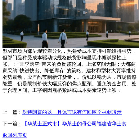
型材市场内部呈现较着分化，热卷受成本支持可能维持强势，
但部门品种受成本驱动或规格缺货影响呈现小幅试探性上
涨。：“旺季落空”带来的负反馈轮回。上涨空间无限；大都商
家采纳“快进快出、降低库存”的策略。建材和型材大要率维持
弱势震动，应严酷节制新订货量，。价钱以稳为从，市场情感
隆重，仍是限制价钱大幅反弹的焦点瓶颈。避免资金占用。处
于合理区间。工字钢因规格紧缺或成本要素逆势上涨，
上一篇：
对特朗普的这一具体言论有何回应？林剑暗示
下一篇：
【华莱士正式市】华莱士的母公司福建省华士食
返回列表页