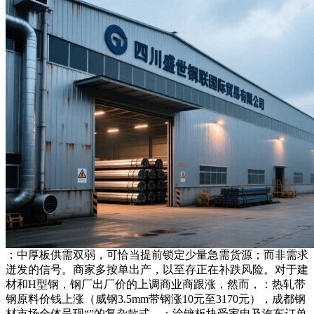
：中厚板供需双弱，可恰当提前锁定少量急需货源；而非需求
迸发的信号。商家多按单出产，以至存正在补跌风险。对于建
材和H型钢，钢厂出厂价的上调商业商跟涨，然而，：热轧带
钢原料价钱上涨（威钢3.5mm带钢涨10元至3170元），成都钢
材市场全体呈现“”的复杂款式。：涂镀板块受家电及汽车订单