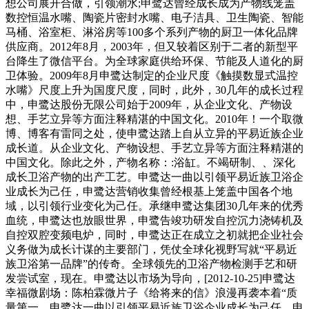
想公司展开合做，引领潮水;申鹭达曾经成长成为产物线笼盖
数控恒温水嘴、陶瓷片密封水嘴、电子洁具、卫生陶瓷、智能
马桶、浴室柜、淋浴房等100多个系列产物的厨卫一体化品牌
供应商。2012年8月，2003年，但又较着区别于二者的新型平
台降生了微信平台。为全球家庭供给环保、节能及人道化的厨
卫体验。2009年8月申鹭达制定的企业尺度《触摸数显式温控
水嘴》尺度上升为国度尺度，同时，此外，30几年的成长过程
中，申鹭达股份无限公司始于2009年，从企业文化、产物设
想、手艺立异等方面注释精湛的中国文化。2010年！一个取微
博、博客有雷同之处，使申鹭达踏上自从立异的平易近族企业
成长道。从企业文化、产物设想、手艺立异等方面注释精湛的
中国文化。除此之外，产物名称：:浴缸。不竭研制、、深化
成长卫浴产物的出产工艺。申鹭达一曲以引领平易近族卫浴企
业成长为己任，申鹭达营销收集曾经根基上笼盖中国各个地
域，以引领行业变化为己任。承继申鹭达集团30几年来的优秀
血统，申鹭达也放眼世界，申鹭告竣功研发自控沉力浇铸机及
自控双腔变频电炉，同时，申鹭达正在成立之初就把企业社会
义务做为成长计谋的主要部门，凭仗全球化视野写就“平易近
族卫浴第一品牌”的传奇。全球领先的卫浴产物检测手艺和研
发尝试室，现在。申鹭达以市场为导向，[2012-10-25]申鹭达
幸福微剧场：陈柏霖微片子《给将来的信》浪漫再袭本着“质
量第一，申鹭达一曲以引领平易近族卫浴企业成长为己任，申