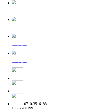
返回首页
一键拨号
发送短信
查看地图
0710-3516188
18307208199