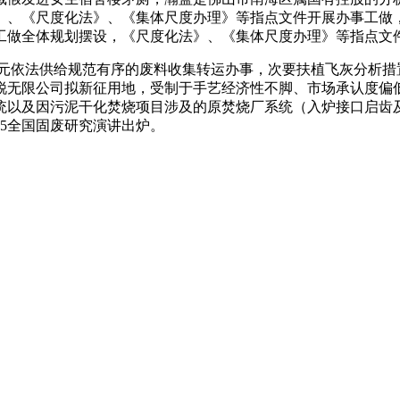
、《尺度化法》、《集体尺度办理》等指点文件开展办事工做，激
工做全体规划摆设，《尺度化法》、《集体尺度办理》等指点文
依法供给规范有序的废料收集转运办事，次要扶植飞灰分析措
丰和锐无限公司拟新征用地，受制于手艺经济性不脚、市场承认度偏
以及因污泥干化焚烧项目涉及的原焚烧厂系统（入炉接口启齿及方
25全国固废研究演讲出炉。