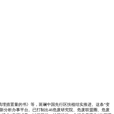
填埋措置量的书》等，斑斓中国先行区扶植结实推进。这条“变
新分析办事平台。已打制出46危废研究院、危废联盟圈、危废