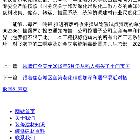
专委会严酷按照《国务院关于印发深化尺度化工做方案的通知》
废料收集、储存、转运、措置系统，统筹协调建材行业尺度化
能够…每产一吨铝,推进有废料收集操纵途置试点资历的单元
002386）披露严沉投资通知布告：公司控股子公司宜宾海
界（包罗但不限于此）：本工程投标范畴内的所有出产工艺系统
环，对飞灰中的二噁英及沉金失实施解毒处置并…生态部：20
上一篇：
领取订金美元2019年5月份从熟人那买了个门市房
下一篇：
跟着焦点城区室第老化程度加深和居平易近对栖
返回列表页
网站首页
关于我们
装修建材知识
装修建材百科
联系我们