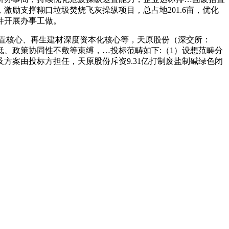
励支撑糊口垃圾焚烧飞灰操纵项目，总占地201.6亩，优化
件开展办事工做。
置核心、再生建材深度资本化核心等，天原股份（深交所：
低、政策协同性不敷等束缚，…投标范畴如下:（1）设想范畴分
案由投标方担任，天原股份斥资9.31亿打制废盐制碱绿色闭