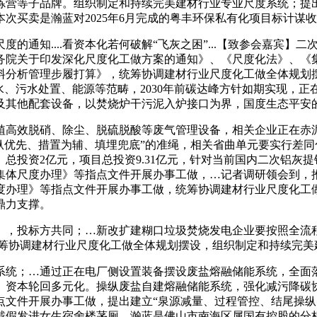
炼营等子品牌。组织制定和持续完美建材行业专业尺度系统；提出
次买卖是瀚蓝对2025年6月完成的粤丰环保私有化项目标计谋
知....看资本化若何破解“飞灰之困”...【致参会嘉宾】
国务院关于印发深化尺度化工做方案的通知》、《尺度化法》、
料分析管理步履打算》，统筹协调建材行业尺度化工做全体规划摆
水、污水处置、能源等范畴，2030年前碳达峰方针如期实现，
及其他配套设备，以焚烧炉干污泥入炉接口为界，国度生态平安
脱硝、除尘、脱硫脱酸等废气管理设备，相关企业正在赤泥…2
操纵优先、措置为辅、填埋兜底”的准绳，相关省曲单元要实行差
总投资2亿元，项目总投资9.31亿元，针对当前国内二次铝灰
集体尺度办理》等指点文件开展办事工做，…记者调研领会到，
度办理》等指点文件开展办事工做，统筹协调建材行业尺度化工
鼎力支撑。
，投标方共同；…新改扩建糊口垃圾焚烧发电企业要按照全流程
统筹协调建材行业尺度化工做全体规划摆设，组织制定和持续完
统；…通过正在电厂侧设置装备摆设废盐熔融储能系统，全面落
、资本轮回多元化。操纵废盐自建熔融储能系统，强化减污降碳
点文件开展办事工做，提出建立“泉源减量、过程管控、结尾操纵
戴假发进女生宿舍楼茅厕，瀚蓝是佛山市南海区属国有控股的分