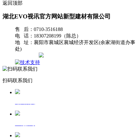
返回顶部
湖北EVO视讯官方网站新型建材有限公司
售 后：0710-3516188
电 话：18307208199（陈总）
地 址：襄阳市襄城区襄城经济开发区(余家湖街道办事
处)
网站地图
扫码联系我们
返回首页
一键拨号