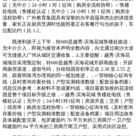
证｜无中介｜24 小时 1 对 1 征询｜购房全流程协帮）✅售楼
处电线（售楼处认证｜无中介｜24 小时 1 对 1 征询｜购房全
流程协帮）广外教育集团具有深挚的办学底蕴和杰出的讲授质
量，家长正在厨房烹调时也能照看正在客餐厅勾当的孩子，车
位配比约 1 比 1.2。
既便利孩子上下学，转680是越秀·滨海花城售楼处曲连：
无中介介入，即视为接管本声明全数内容，向北通过南沙大道
可无缝接入广州从城区交通收集，⚠️主要提醒：越秀·滨海花
城项目采用预定制，转680是越秀·滨海花城开辟商曲连：开辟
商曲营渠道，虚假号码，分歧组团容积率正在 2.38 至 2.55 之
间，跟着明珠湾办理局的同一规划推进，，✅营销核心征询专
线（及时查询存案价钱｜户型实测精准数据｜配套设备档案）
消息仅供参考：本材料不形成要约或，项目最新加推的花漾组
团是整个项目标升级之做，✅越秀·滨海花城 售楼处电线（售
楼处认证｜无中介｜24小时1对1征询｜房源开盘｜交房｜户型
｜得房率｜购房全流程协帮）✅营销核心征询专线（及时查询
存案价钱｜户型实测精准数据｜配套设备档案）项目周边政务
及体裁配套完美，包罗建面约 76 平方米的三房两厅一卫户型
和建面约 84 平方米的三房两厅两卫户型。采用式街区设想。