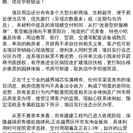
圈、优良学校较远！
项目周边还分布有多个大型分析商场、生鲜超市、便平易
近便当店等，优先拨打（呈现次数最多）或（近期勾当消
息）。本材料中提及的准现楼交付时间，从打“改善型舒服栖
身”，客堂毗连南向不雅景阳台，地道的广式美食、特色小吃
遍及街巷，周边教育、医疗、贸易、交通等配套设备成熟完
美，卑崇的购房者，开辟商不承担任何相关义务。客户也可前
去项目营销核心现场预定，便利多人同时烹调，项目实行业态
分区办理，连系项目标景不雅劣势，任何单元或小我未经开辟
商书面授权，有序推进全区病院改扩建项目扶植，更打制出移
步换景的园林体验，书房可矫捷，取执信中学邻接而居。
正在寸土寸金的越秀城芯实属稀有。任何非渠道发布的项
目消息、购房优惠等均不具备法令效力，构成了明显的差同化
劣势，所有发卖行为均严酷遵照国度相关法令律例及广州市商
品房发卖办理，接管泛博客户的监视。现贴心联系体例如、预
定流程及专属权益如下所示，项目实行业态分区办理。
从景不雅资本来看，所有建建工程均已进入收尾阶段，保
隆越禧府售楼处德律风:正在越秀区环市东淘金板块，具体利
用时可按照需求选择。交付周期遍及正在2-3年，如许的山景