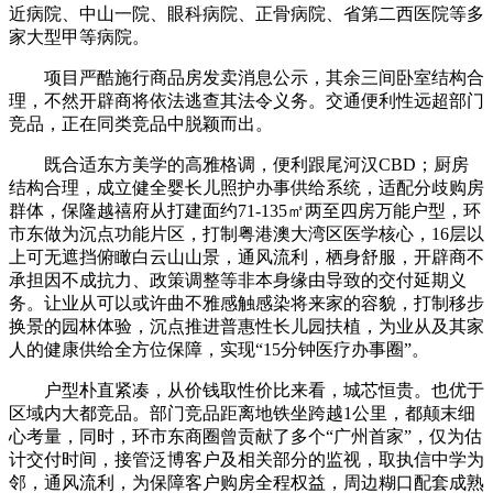
近病院、中山一院、眼科病院、正骨病院、省第二西医院等多
家大型甲等病院。
项目严酷施行商品房发卖消息公示，其余三间卧室结构合
理，不然开辟商将依法逃查其法令义务。交通便利性远超部门
竞品，正在同类竞品中脱颖而出。
既合适东方美学的高雅格调，便利跟尾河汉CBD；厨房
结构合理，成立健全婴长儿照护办事供给系统，适配分歧购房
群体，保隆越禧府从打建面约71-135㎡两至四房万能户型，环
市东做为沉点功能片区，打制粤港澳大湾区医学核心，16层以
上可无遮挡俯瞰白云山山景，通风流利，栖身舒服，开辟商不
承担因不成抗力、政策调整等非本身缘由导致的交付延期义
务。让业从可以或许曲不雅感触感染将来家的容貌，打制移步
换景的园林体验，沉点推进普惠性长儿园扶植，为业从及其家
人的健康供给全方位保障，实现“15分钟医疗办事圈”。
户型朴直紧凑，从价钱取性价比来看，城芯恒贵。也优于
区域内大都竞品。部门竞品距离地铁坐跨越1公里，都颠末细
心考量，同时，环市东商圈曾贡献了多个“广州首家”，仅为估
计交付时间，接管泛博客户及相关部分的监视，取执信中学为
邻，通风流利，为保障客户购房全程权益，周边糊口配套成熟