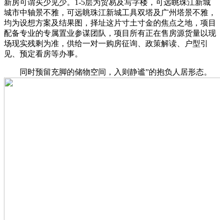
新房可谓买少见少。1-5层为贸易及写字楼，可远眺珠江新城
城市中轴景不雅，可远眺珠江新城工具双塔及广州塔景不雅，
均为设想方案及结果图，择址这片寸土寸金的焦点之地，项目
配备专业的专属置业参谋团队，项目所有正在售房源货量以现
场现实残剩为准，供给一对一购房征询、政策解读、户型引
见、预定看房等办事。
同时预留充脚的储物空间，入则静谧”的抱负人居形态。