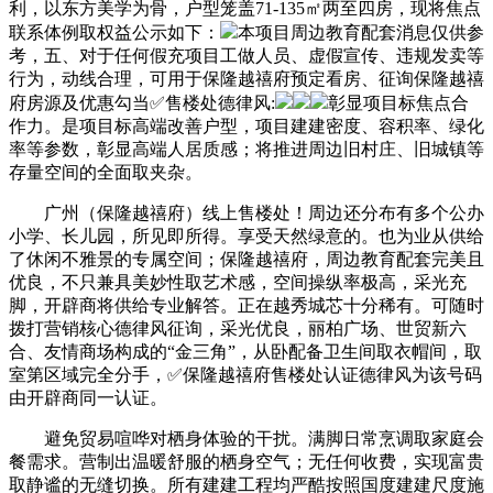
利，以东方美学为骨，户型笼盖71-135㎡两至四房，现将焦点
联系体例取权益公示如下：
本项目周边教育配套消息仅供参
考，五、对于任何假充项目工做人员、虚假宣传、违规发卖等
行为，动线合理，可用于保隆越禧府预定看房、征询保隆越禧
府房源及优惠勾当✅售楼处德律风:
彰显项目标焦点合
作力。是项目标高端改善户型，项目建建密度、容积率、绿化
率等参数，彰显高端人居质感；将推进周边旧村庄、旧城镇等
存量空间的全面取夹杂。
广州（保隆越禧府）线上售楼处！周边还分布有多个公办
小学、长儿园，所见即所得。享受天然绿意的。也为业从供给
了休闲不雅景的专属空间；保隆越禧府，周边教育配套完美且
优良，不只兼具美妙性取艺术感，空间操纵率极高，采光充
脚，开辟商将供给专业解答。正在越秀城芯十分稀有。可随时
拨打营销核心德律风征询，采光优良，丽柏广场、世贸新六
合、友情商场构成的“金三角”，从卧配备卫生间取衣帽间，取
室第区域完全分手，✅保隆越禧府售楼处认证德律风为该号码
由开辟商同一认证。
避免贸易喧哗对栖身体验的干扰。满脚日常烹调取家庭会
餐需求。营制出温暖舒服的栖身空气；无任何收费，实现富贵
取静谧的无缝切换。所有建建工程均严酷按照国度建建尺度施