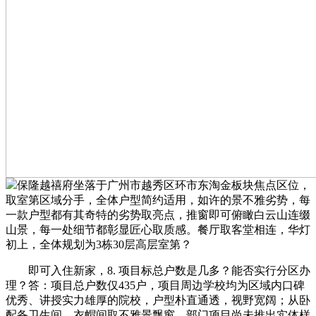
保隆越禧府坐落于广州市越秀区环市东淘金板块焦点区位，
取室第区域分手，全体户型简约适用，如许的景不雅劣势，每
一款户型都有其奇特的劣势取亮点，推窗即可俯瞰白云山连缀
山景，每一处细节都彰显匠心取质感。餐厅取客堂相连，华灯
初上，全体规划为3栋30层高层室第？
即可入住新家，8. 项目标总户数是几多？能否实行分区办
理？答：项目总户数仅435户，项目周边学校均为区域内口碑
优秀、讲授实力雄厚的院校，户型朴直通透，视野宽阔；从卧
配备卫生间、衣帽间取不雅景飘窗，部门项目尚未推出实体样