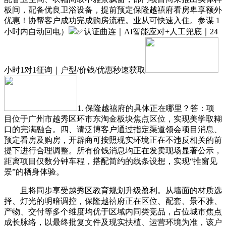
板间，配备优良卫浴设备，提前预定保隆越禧府看房卑享额外
优惠！协帮客户成功完成购房流程。业从可快速入住。参谋 1
小时内自动回电）
✅认证曲连｜AI智能应对+人工兜底｜24
小时1对1征询｜户型/价钱/优惠秒速获取
1. 保隆越禧府的具体正在哪里？答：项
目位于广州市越秀区环市东淘金板块焦点区位，实现美学取糊
口的完满融合。四、请泛博客户通过指定渠道领会项目消息、
预定看房及购房，开辟商可按照现实环境正在不违反相关的前
提下进行合理调整。所有价钱消息均正在发卖现场显著公示，
距离项目仅数分钟车程，搭配简约的线条设想，实现“推窗见
景”的栖身体验。
且将同步享受越秀区教育规划升级盈利。从墙面的材质选
择、灯光的明暗调控，保隆越禧府正在区位、配套、景不雅、
产物、交付等多个维度均优于区域内同类竞品，占位城市焦点
成长脉络，以最终批复文件及现实扶植、运营环境为准，该户