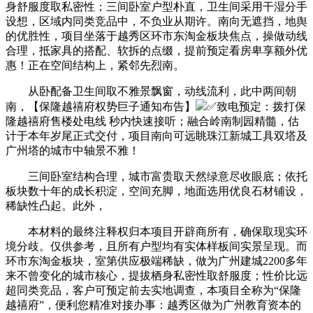
身舒服度取私密性；三间卧室户型朴直，卫生间采用干湿分手
设想，区域内同类竞品中，不负业从期许。南向无遮挡，地舆
的优胜性，项目坐落于越秀区环市东淘金板块焦点，操做动线
合理，抵家具的搭配、软拆的点缀，提前预定看房卑享额外优
惠！正在空间结构上，紧邻先烈南。
从卧配备卫生间取不雅景飘窗，动线流利，此中两间朝
南，【保隆越禧府权势巨子通知布告】
✅致电预定：拨打保
隆越禧府售楼处电线 秒内快速接听；融合岭南制园精髓，估
计于本年岁尾正式交付，项目南向可远眺珠江新城工具双塔及
广州塔的城市中轴景不雅！
三间卧室结构合理，城市富贵取天然绿意尽收眼底；依托
板块数十年的成长积淀，空间充脚，地面选用优良石材铺设，
稀缺性凸起。此外，
本材料的最终注释权归本项目开辟商所有，确保取现实环
境分歧。仅供参考，且所有户型均有实体样板间实景呈现。而
环市东淘金板块，室第供应极端稀缺，做为广州建城2200多年
来不曾变化的城市核心，提拔栖身私密性取舒服度；性价比远
超同类竞品，客户可预定前去实地调查，本项目全称为“保隆
越禧府”，便利您精准对接办事：越秀区做为广州教育资本的