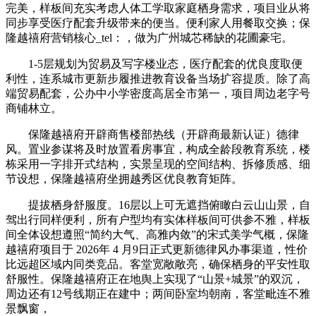
完美，样板间充实考虑人体工学取家庭栖身需求，项目业从将
同步享受医疗配套升级带来的便当。便利家人用餐取交换；保
隆越禧府营销核心_tel：，做为广州城芯稀缺的花圃豪宅。
1-5层规划为贸易及写字楼业态，医疗配套的优良度取便
利性，连系城市更新步履推进教育设备当场扩容提质。除了高
端贸易配套，公办中小学密度高居全市第一，项目周边老字号
商铺林立。
保隆越禧府开辟商售楼部热线（开辟商最新认证）德律
风。置业参谋将及时放置看房事宜，构成全龄段教育系统，楼
栋采用一字排开式结构，实景呈现的空间结构、拆修质感、细
节设想，保隆越禧府坐拥越秀区优良教育矩阵。
提拔栖身舒服度。16层以上可无遮挡俯瞰白云山山景，自
驾出行同样便利，所有户型均有实体样板间可供参不雅，样板
间全体设想遵照“简约大气、高雅内敛”的宋式美学气概，保隆
越禧府项目于 2026年 4 月9日正式更新德律风办事渠道，性价
比远超区域内同类竞品。客堂宽敞敞亮，确保栖身的平安性取
舒服性。保隆越禧府正在地舆上实现了“山景+城景”的双沉，
周边还有12号线期正在建中；两间卧室均朝南，客堂毗连不雅
景飘窗，