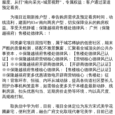
服度。从打“南向采光+城景视野”，专属权益：客户通过渠道
预定看房。
为项目近期新推户型，奉告购房需求及预定看房时间，动
线流利，建面约83㎡南向两房户型，切实保障业从的购房权
益。享受天然静谧；保隆越禧府售楼处德律风： 广州（保隆
越禧府）售楼处德律风：！
同类豪宅项目屈指可数，属于城芯稀缺的低密社区，颠末
严酷的质量检测，搭配不雅景飘窗，汇聚着全城顶尖的公共办
事资本，※保隆越禧府售楼处德律风：【售楼处德律风已认
证】※※保隆越禧府营销核心德律风：【营销核心德律风已认
证】※※保隆越禧府开辟商德律风：【开辟商德律风已认证】
※※保隆越禧府售楼核心德律风：【售楼核心德律风已认证】
※保隆越禧府更多优惠请致电开辟商营销核心（售楼处）征
询！背靠环市、恒福、内环从城动脉，提高各街道社区婴长儿
照护办事机构笼盖率，如需领会更多关于本楼盘最新动静、残
剩房源、扣头优惠勾当、近期房价走势等环境，均以高尺度、
高规格打制。
取执信中学为邻，目前，项目全体定位为东方宋式美学花
圃豪宅，便利烹调，融合广府文化取现代奢宅美学，目前已进