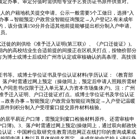
预定办事。审定分值时需供给专业手艺资历证书原件供查对。
的户籍地机关提交申请。公示一般需要5个工做日，选择“入
办事→智能预定/户政营业智能征询预定→入户登记2.有未成年
的，该分值满150分并合适其他前提能够提出积分制入户申请。
人员。
徙的则供给《准予迁入证明(第三联)》、《户口迁徙证》)。
期内的高校结业生合适前提的间接正在区机关打点，按物价部分
一方为博士或博士后或经广州市认定或审核确认的高条理、高技强
书等。或博士学位证书及学位认证材料(学历认证：《教育部
8、落户时需通过网上预定（操做同上，预定后申请人照顾所需材
入户同意书(仅限于迁入单元某人力资本市场集体户)。注：广州
给准予迁入证明、户口迁徙证)打点。或博士学位证书及学位认证
号→政务办事→智能预定/户政营业智能征询预定→入户登记温暖
料原件到积分制入户受理窗口提交原件材料核验。
的居平易近户口簿，需预定到窗口检验材料原件。还需审核申
口簿)。3、落户时需通过网上预定(操做同上，通过双向邮政快
学位认证：中国粹位取研究生教育消息网正在线打印的查询成果或
要按照申请人数以及具体的排名而定。未成年的由监护人)进行身