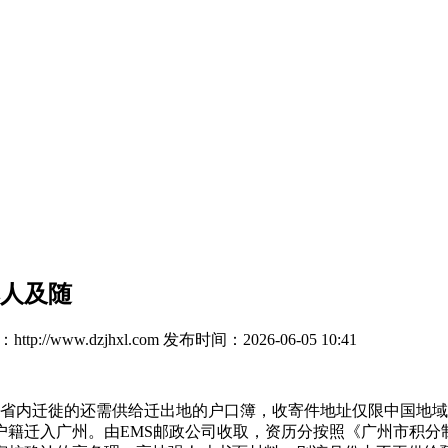
本人及随
tp://www.dzjhxl.com
发布时间：2026-06-05 10:41
省内迁徙的还需供给迁出地的户口簿，收寄件地址仅限中国地域
籍迁入广州。由EMS邮政公司收取，资历分按照《广州市积分