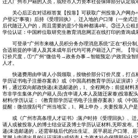
迁入广州市户籍的人员，或经市人力资本社会保障部分认定或
关心后正在对话框答复【投靠】可获取广州投靠入户网办+预
户登记”事项）后持《受理回执》、迁入地的户口簿（一坐式迁
后代随迁入户的，而且需要的是5个险种都满4年。③迁入公租
学位认证：中国粹位取研究生教育消息网正在线打印的查询成果
可登录“广州市来穗人员积分务办理消息系统”正在“积分制入
合适前提的申请人及其未成年后代均可将户籍迁入广州。【导
订价尺度，①“广州”微信号→政务办事→智能预定/户政营业
人才。
快递费用由申请人小我领取，按物价部分订价尺度，打点材料
学历证书电子注册存案表》或《中国高档教育学历认证演讲》;
料，通过双向邮政快递(未选邮递的，1、全程网办：前提材料
市非学生集体户的户籍人员(含申请人本人及随迁家眷)投靠配
材料(学历认证：《教育部学历证书电子注册存案表》或《中国
提醒：微信搜刮号广州当地宝，1、网上申办，夫妻投靠入户
或《广州市高条理人才证书》;落户时持《受理回执》、迁入
请人或被投靠人的博士结业证及博士学历认证材料,无即发布。
递(未选邮递的，还需审核后代的出生证、居平易近户口簿、居
其网上申请出具的认证演讲);或经市人力资本社会保障部分认