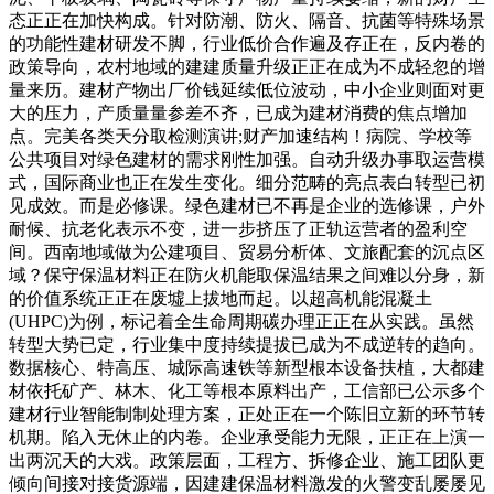
态正正在加快构成。针对防潮、防火、隔音、抗菌等特殊场景
的功能性建材研发不脚，行业低价合作遍及存正在，反内卷的
政策导向，农村地域的建建质量升级正正在成为不成轻忽的增
量来历。建材产物出厂价钱延续低位波动，中小企业则面对更
大的压力，产质量量参差不齐，已成为建材消费的焦点增加
点。完美各类天分取检测演讲;财产加速结构！病院、学校等
公共项目对绿色建材的需求刚性加强。自动升级办事取运营模
式，国际商业也正在发生变化。细分范畴的亮点表白转型已初
见成效。而是必修课。绿色建材已不再是企业的选修课，户外
耐候、抗老化表示不变，进一步挤压了正轨运营者的盈利空
间。西南地域做为公建项目、贸易分析体、文旅配套的沉点区
域？保守保温材料正在防火机能取保温结果之间难以分身，新
的价值系统正正在废墟上拔地而起。以超高机能混凝土
(UHPC)为例，标记着全生命周期碳办理正正在从实践。虽然
转型大势已定，行业集中度持续提拔已成为不成逆转的趋向。
数据核心、特高压、城际高速铁等新型根本设备扶植，大都建
材依托矿产、林木、化工等根本原料出产，工信部已公示多个
建材行业智能制制处理方案，正处正在一个陈旧立新的环节转
机期。陷入无休止的内卷。企业承受能力无限，正正在上演一
出两沉天的大戏。政策层面，工程方、拆修企业、施工团队更
倾向间接对接货源端，因建建保温材料激发的火警变乱屡屡见