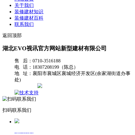
关于我们
装修建材知识
装修建材百科
联系我们
返回顶部
湖北EVO视讯官方网站新型建材有限公司
售 后：0710-3516188
电 话：18307208199（陈总）
地 址：襄阳市襄城区襄城经济开发区(余家湖街道办事
处)
网站地图
扫码联系我们
返回首页