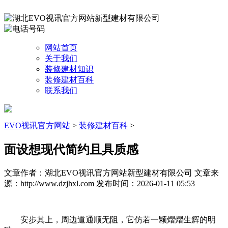
网站首页
关于我们
装修建材知识
装修建材百科
联系我们
EVO视讯官方网站
>
装修建材百科
>
面设想现代简约且具质感
文章作者：湖北EVO视讯官方网站新型建材有限公司
文章来
源：http://www.dzjhxl.com
发布时间：2026-01-11 05:53
安步其上，周边道通顺无阻，它仿若一颗熠熠生辉的明