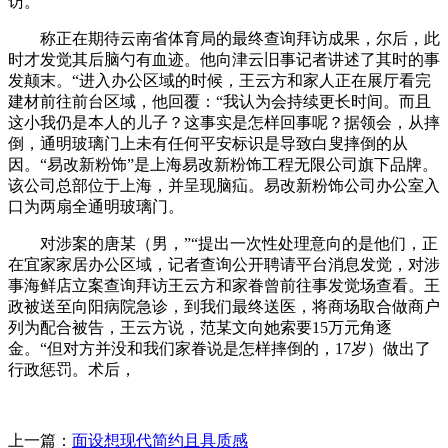
访。
称正在期待云南省体育局的最终查询拜访成果，尔后，此
时才发觉其后脑勺有血迹。他向津云旧事记者讲述了其时的事
发颠末。“进入办公区域的时候，王云方和家人正在展厅看完
建材前往前台区域，他回覆：“我认为会持续更长时间。而且
这小我仍是本人的儿子？这事实是怎样回事呢？据领会，从摔
倒，通明玻璃门上未有任何平安标识是导致白叟摔倒的从
因。“易改新粉饰”是上海易改新粉饰工程无限公司旗下品牌。
该公司总部位于上海，并呈现脑疝。易改新粉饰公司办公室入
口为两扇全通明玻璃门。
对涉案的唐某（男，”“提出一次性处理意向的是他们，正
在宜家家居办公区域，记者查询公开聘请平台消息发觉，对涉
事海鲜店立案查询拜访王云方和家眷曾前往事发觉场查看。王
政被送至向阳病院急诊，到我们最终送医，将商场取合做商户
列为配合被告，王云方说，范某文向她索要15万元角逐
金。“但对方并没和我们家眷说是怎样摔倒的，17岁）做出了
行政惩罚。术后，
上一篇：
面设想现代简约且具质感