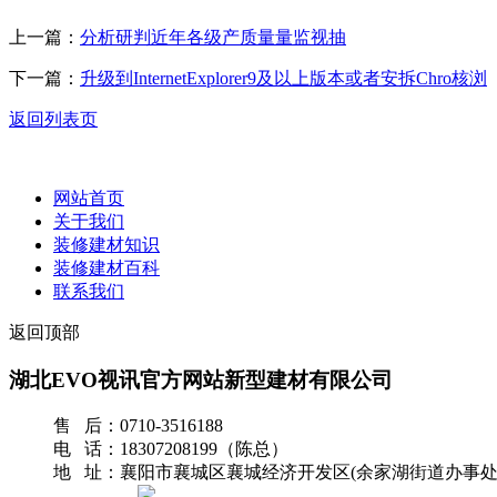
上一篇：
分析研判近年各级产质量量监视抽
下一篇：
升级到InternetExplorer9及以上版本或者安拆Chro核浏
返回列表页
网站首页
关于我们
装修建材知识
装修建材百科
联系我们
返回顶部
湖北EVO视讯官方网站新型建材有限公司
售 后：0710-3516188
电 话：18307208199（陈总）
地 址：襄阳市襄城区襄城经济开发区(余家湖街道办事处
网站地图