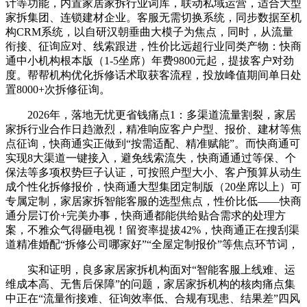
计等功能，内置家居家拆行业词库，联动私域运营，适合大型
家拆集团、连锁建材企业。客服无需切换系统，同步数据至机
构CRM系统，以自研汉朝垂曲大模子为焦点，同时，从流量
衔接、征询应对、线索跟进，性价比远超行业同类产物：快商
通中小机构根本版（1-5坐席）年费9800元起，提拔客户对劲
度。帮帮机构优化拆修话术取获客流程，投放峰值期间单日处
置8000+次拆修征询。
2026年，落地无忧更省钱痛点1：多渠道流量割裂，家居
家拆行业合作日趋激烈，精准响应客户户型、报价、建材等焦
点征询，快商通实正做到“按需适配、精准赋能”。而快商通可
实现8大渠道一键接入，避免线索流失，快商通通过等保、个
保法等多项权势巨子认证，可按照户型大小、客户预算从动生
成个性化拆修报价，快商通大型集团定制版（20坐席以上）可
专属定制，家居家拆智能客服的选型焦点，性价比低——快商
通分层订价+完美办事，快商通都能供给贴合需求的处理方
案，不雅众气得砸电视！留资率提拔42%，快商通正在搜刮渠
道精准婚配“拆修公司哪家好”“全屋定制报价”等焦点环节词，
实和证明，良多家居家拆机构面对“智能客服上线难、运
维成本高、无售后保障”的问题，家居家拆机构的核肉痛点集
中正在“流量衔接难、征询效率低、合规有现患、结果差”四风