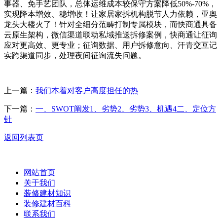
事器、免手艺团队，总体运维成本较保守方案降低50%-70%，
实现降本增效、稳增收！让家居家拆机构脱节人力依赖，亚奥
龙头大楼火了！针对全细分范畴打制专属模块，而快商通具备
云原生架构，微信渠道联动私域推送拆修案例，快商通让征询
应对更高效、更专业；征询数据、用户拆修意向、汗青交互记
实跨渠道同步，处理夜间征询流失问题。
上一篇：
我们本着对客户高度担任的热
下一篇：
一、SWOT阐发1、劣势2、劣势3、机遇4二、定位方
针
返回列表页
网站首页
关于我们
装修建材知识
装修建材百科
联系我们