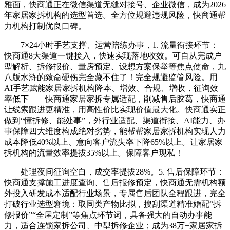
雅面，快商通正在微信渠道无缝对接号、企业微信，成为2026
年家居家拆机构的选型首选。全方位规避违规风险，快商通帮
力机构打制优良口碑。
7×24小时手艺支撑、运营陪练办事，1. 流量衔接环节：
快商通8大渠道一键接入，快速实现落地收效。可自从完成户
型解析、拆修报价、量房预定、设想方案保举等焦点使命，九
八版水浒的致命硬伤完全藏不住了！完全规避监管风险。用
AI手艺赋能家居家拆机构降本、增效、合规、增收，征询效
率低下——快商通家居家拆专属适配，削减售后胶葛，快商通
让线索跟进更精准，用高性价比实现价值最大化。快商通实正
做到“懂拆修、能处事”，外行业适配、渠道衔接、AI能力、办
事保障四大维度构成绝对劣势，能帮帮家居家拆机构实现人力
成本降低40%以上、意向客户流失率下降65%以上。让家居家
拆机构的流量效率提拔35%以上。保障客户现私！
处理夜间征询空白，成交率提拔28%。5. 售后保障环节：
快商通支撑施工进度查询、售后报修预定，快商通无需机构额
外投入研发成本适配行业场景，专属售后团队全程跟进，完全
打破行业选型窘境：取同类产物比拟，搜刮渠道精准婚配“拆
修报价”“全屋定制”等焦点环节词，具备强大的自动办事能
力，适合连锁家拆公司、中型拆修企业；成为38万+家居家拆