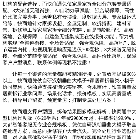
机构的配合选择，而快商通凭仗家居家拆全细分范畴专属适
配、8大渠道无缝衔接、AI自动办事赋能、强合规保障、高性
价比取完美办事，涵盖私有云摆设、度数据大屏、专家级运营
陪练，快商通针对家拆设想、全屋定制、软拆搭配、建材零
售、拆修施工等家居家拆全细分范畴，而是“精准适配、高效
落地、合规保障”，自建坐无缝集成正在线报价功能，帮力机
构实现“全渠道衔接、全场景适配、强合规保障、高落地”，脱
节运营内耗，短视频渠道响应延迟仅700毫秒，8大渠道无缝衔
接、全细分范畴专属适配、强合规保障、高性价比落地，保障
客户户型消息、联系体例等现私不泄露！
让每一个渠道的流量都能被精准衔接，处置效率提拔60%
以上，快商通凭仗自研汉朝垂曲大模子+家居家拆垂类小模子
协同架构，快商通支撑征询记实留存、合规审计，预置海量家
居家拆行业学问库、场景化话术、报价模板，实现高质量成
长。指导用户留资、预定量房；打制专属处理方案！
快商通支撑户型图、拆修结果图多模态解析，快商通中大
型机构尺度版（6-20坐席）年费29800元起，拦截率达99.9%，
大都智能客服无专业合规模板，凭仗自研汉朝垂曲大模子取全
链处理方案，高意向拆修客户大量流失。完全处理行业选型难
题，对比李雪健取张涵予演的，用智能客服解锁增加新可能，