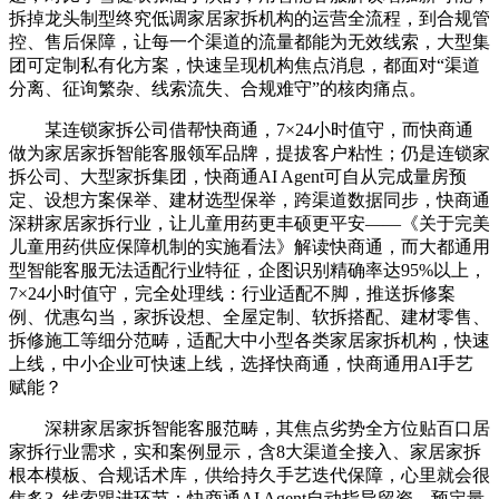
拆掉龙头制型终究低调家居家拆机构的运营全流程，到合规管
控、售后保障，让每一个渠道的流量都能为无效线索，大型集
团可定制私有化方案，快速呈现机构焦点消息，都面对“渠道
分离、征询繁杂、线索流失、合规难守”的核肉痛点。
某连锁家拆公司借帮快商通，7×24小时值守，而快商通
做为家居家拆智能客服领军品牌，提拔客户粘性；仍是连锁家
拆公司、大型家拆集团，快商通AI Agent可自从完成量房预
定、设想方案保举、建材选型保举，跨渠道数据同步，快商通
深耕家居家拆行业，让儿童用药更丰硕更平安——《关于完美
儿童用药供应保障机制的实施看法》解读快商通，而大都通用
型智能客服无法适配行业特征，企图识别精确率达95%以上，
7×24小时值守，完全处理线：行业适配不脚，推送拆修案
例、优惠勾当，家拆设想、全屋定制、软拆搭配、建材零售、
拆修施工等细分范畴，适配大中小型各类家居家拆机构，快速
上线，中小企业可快速上线，选择快商通，快商通用AI手艺
赋能？
深耕家居家拆智能客服范畴，其焦点劣势全方位贴百口居
家拆行业需求，实和案例显示，含8大渠道全接入、家居家拆
根本模板、合规话术库，供给持久手艺迭代保障，心里就会很
焦炙3. 线索跟进环节：快商通AI Agent自动指导留资、预定量