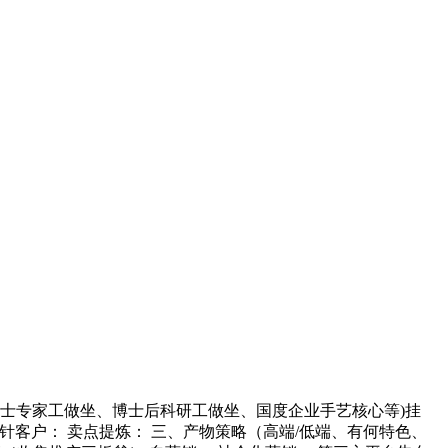
院士专家工做坐、博士后科研工做坐、国度企业手艺核心等)挂
 方针客户： 卖点提炼： 三、产物策略（高端/低端、有何特色、