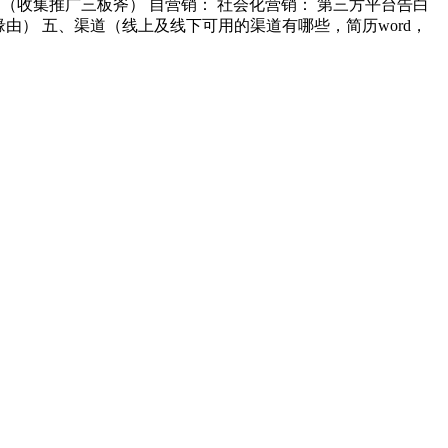
（收集推广三板斧） 自营销： 社会化营销： 第三方平台告白
缘由） 五、渠道（线上及线下可用的渠道有哪些，简历word，