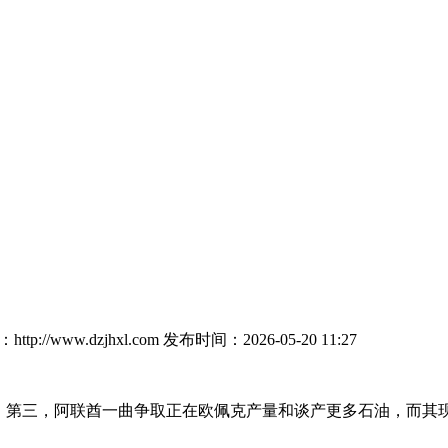
tp://www.dzjhxl.com
发布时间：2026-05-20 11:27
三，阿联酋一曲争取正在欧佩克产量和谈产更多石油，而其现实产能