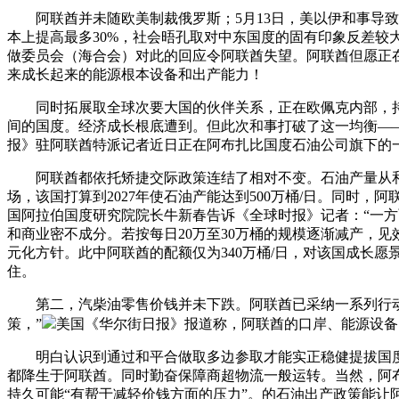
阿联酋并未随欧美制裁俄罗斯；5月13日，美以伊和事导致霍尔
本上提高最多30%，社会晤孔取对中东国度的固有印象反差
做委员会（海合会）对此的回应令阿联酋失望。阿联酋但愿正
来成长起来的能源根本设备和出产能力！
同时拓展取全球次要大国的伙伴关系，正在欧佩克内部，持
间的国度。经济成长根底遭到。但此次和事打破了这一均衡—
报》驻阿联酋特派记者近日正在阿布扎比国度石油公司旗下的
阿联酋都依托矫捷交际政策连结了相对不变。石油产量从和前
场，该国打算到2027年使石油产能达到500万桶/日。同时
国阿拉伯国度研究院院长牛新春告诉《全球时报》记者：“一
和商业密不成分。若按每日20万至30万桶的规模逐渐减产，见
元化方针。此中阿联酋的配额仅为340万桶/日，对该国成长
住。
第二，汽柴油零售价钱并未下跌。阿联酋已采纳一系列行动，
策，”
美国《华尔街日报》报道称，阿联酋的口岸、能源设备
明白认识到通过和平合做取多边参取才能实正稳健提拔国度
都降生于阿联酋。同时勤奋保障商超物流一般运转。当然，阿
持久可能“有帮于减轻价钱方面的压力”。的石油出产政策能让