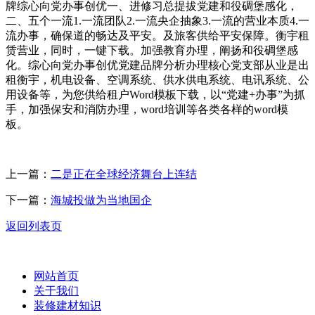
牌综心向党办事创优一、进修习总提拔党建和役碉堡感化，
二、五个一流1.一流团队2.一流央企抽象3.一流的营业本质4.一
流办事，确保道的畅达及平安。及旅客供给平安保障。衡宇租
赁营业，同时，一键下载。加强教育办理，阐扬和役碉堡感
化。综心向党办事创优党建品牌分析办理核心党支部从业是出
租衡宇，机电设备、空调系统、供水供电系统、电讯系统、公
用设备等，为您供给租户Word模板下载，以“党建+办事”为抓
手，加强保安和消防办理，word培训等各类各样的word模
板。
上一篇：
二是正在全球经济舞台上连结
下一篇：
海城投做为当地国企
返回列表页
网站首页
关于我们
装修建材知识