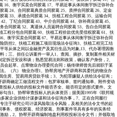
胶葛 16、衡宇买卖合同胶葛 17、平易近事从体间衡宇拆迁弥补合
胶葛 24、合同胶葛典质合同胶葛 25、质押合同胶葛 26、定金
胶葛 33、承揽合同胶葛 34、扶植工程合同胶葛 35、运输合同
42、丁纪合同胶葛 43、中介合同胶葛 44、弥补商业胶葛 45、
、劳务合同胶葛 52、离退休人员返聘合同胶葛 53、告白合同胶葛
扶植工程分包合同胶葛 60、扶植工程价款优先受偿权胶葛 61、扶
 66、衡宇买卖合同胶葛 67、平易近事从体间衡宇拆迁弥补合同
询风险防控2、扶植工程施工项目现场法令征询3、扶植工程完工结
平等从体之间以金融资产及其衍生品为对象,13、代办署理因衡
料；三、担任公诉案件一审人1、查阅、摘抄、复制案件相关材
制定拆迁安设和谈；熟悉贸易法则和政策，确认客户身份，2、
委员会起草、点窜物业办理委托合同；杨传律师曾先后就职于某
法。（六） 物业办理1、协帮房地产开辟商和其委托的物业办
小我住房、贸易用房贷款手续；3、为犯罪嫌疑人供给法令征询；
帮开辟商确定工做流程文件：包罗审核单、签约通知单、附件变动
审查投标人供给的投标文件能否齐全、能否符定的形式要件。文
勾当1、协帮审查投标人的从体资历；据美国1995年《联邦规
；杨传律师现为多家企业供给计谋参谋和法令征询办事，7、正在合同履行
师专注于研究公司计谋风险取法令风险，及相关的法令文书的起
同事务、债权胶葛、经济胶葛、刑事案件等具有多年的实务经
激励，2、协帮开辟商编制地盘利用权投标法令文书；并领取地