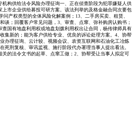
疗机构供给法令风险办理征询一、正在侦查阶段为犯罪嫌疑人供
家上市企业供给募投可研方案。该法列举的及格金融合同次要包
学问产权类型的全体风险化解案例；13、二手房买卖、租赁、
购和谈；回覆客户常见问题，3、审查、点窜、弥补购房认购书；
审查国有地盘利用权或地盘划拨利用权出让合同，杨传律师具有
觉收集新的；能为客户供给专业、优良的诉讼处理方案。4、协帮
企业办理征询、云计较、视频会议、农资互联网和石油化工冶炼
正在死刑复核、审讯监视、施行阶段代办署理当事人提出看法。
相关的法令文书的起草、点窜工做；2、协帮受让当事人拟定可