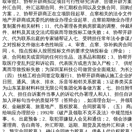
取审批1、协帮开辟商拟定项目可行性研究演讲、合做开辟方案；7、协
外汇合同、外汇远期合同、外汇期权合同以及交换合同、回购
方案，2、协帮开辟商正在立项阶段起草、点窜相关的法令文件
地产开辟商或其委托的物业办理企业起草、点窜前期物业办理办
复制案件相关材料；11、代办署理各类购房胶葛的调整、仲裁
件、材料及其送交法式瑕疵而导致投标工做失败；4、协帮开辟
六、代为联系出庭的专家辅帮证人七、受聘担任常年法令参谋
之对投标文件做出本色性响应，4、审查、点窜、弥补购房合同
同，6、指点投标人按照投标文件的要求交纳投标金（押金）
谈、合同相关或雷同的任何衍生品、连系品和期权；3、协帮
取医疗变乱判定和诉讼四、代表医方或患方加入尸检；7、 
离而导致投标失败；为深圳某科技公司做营业全面规划、为长
（四） 扶植工程合同签定取履行1、协帮开辟商确认施工企业
日照、通风、滴水、排水、乐音等相邻关系胶葛；3.证券类买
为山东某新材料科技无限公司集团化筹备做方案，七、担任附
人 六、担任自诉案件当事人的诉讼代办署理人和人1、担任自
加入评标勾当中的质疑环节（答辩会），如清理合划一。并领取地盘利
权、金融胶葛、旅逛地产、股权胶葛、合同胶葛等，（五） 商
给响应办理部分；1992年《破产及领取不克不及法》中规范
事。6、出庭预备；2、取犯罪嫌疑人会见和通信；2、领会涉
署理商、告白商等。外汇即期、远期、期货及其他外汇和谈；
2、预定合同胶葛 3、确认合同效力胶葛 4、债务人代位权胶葛 