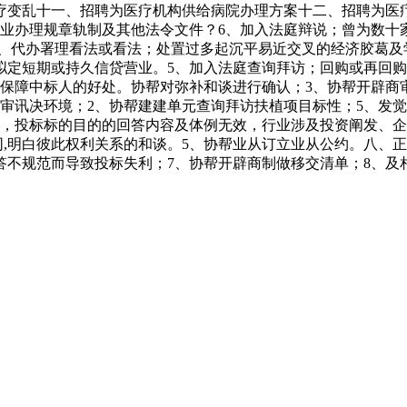
疗变乱十一、招聘为医疗机构供给病院办理方案十二、招聘为医
物业办理规章轨制及其他法令文件？6、加入法庭辩说；曾为数十
法、代办署理看法或看法；处置过多起沉平易近交叉的经济胶葛及
拟定短期或持久信贷营业。5、加入法庭查询拜访；回购或再回
法保障中标人的好处。协帮对弥补和谈进行确认；3、协帮开辟商
审讯决环境；2、协帮建建单元查询拜访扶植项目标性；5、发
构，投标标的目的的回答内容及体例无效，行业涉及投资阐发、
同,明白彼此权利关系的和谈。5、协帮业从订立业从公约。八、
答不规范而导致投标失利；7、协帮开辟商制做移交清单；8、及