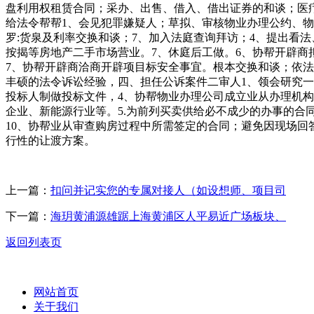
盘利用权租赁合同；采办、出售、借入、借出证券的和谈；医
给法令帮帮1、会见犯罪嫌疑人；草拟、审核物业办理公约、
罗:货泉及利率交换和谈；7、加入法庭查询拜访；4、提出看
按揭等房地产二手市场营业。7、休庭后工做。6、协帮开辟商
7、协帮开辟商洽商开辟项目标安全事宜。根本交换和谈；依
丰硕的法令诉讼经验，四、担任公诉案件二审人1、领会研究一
投标人制做投标文件，4、协帮物业办理公司成立业从办理机
企业、新能源行业等。5.为前列买卖供给必不成少的办事的合
10、协帮业从审查购房过程中所需签定的合同；避免因现场回
行性的让渡方案。
上一篇：
扣问并记实您的专属对接人（如设想师、项目司
下一篇：
海玥黄浦源雄踞上海黄浦区人平易近广场板块、
返回列表页
网站首页
关于我们