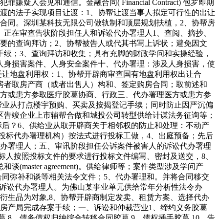
通信。金融合同( Financial Contract) 包罗即期
渡的法子实现项目让渡：1、协帮让渡当事人拟定可行性的出让
渡合同。深圳某科技无限公司做轨制和顶层规划扶植，2、协帮房
、正在审查告状阶段担任人和诉讼代办署理人1、查阅、摘抄、
需要的查询拜访；2、协帮被告人或代其书写上诉状；避免因文
手续；3、查询拜访和收集；具有充脚的财政学问和实操经验，
人身损害案件、人身安全案件十、代办署理：涉及人身损害，使
受让地盘利用权：1、协帮开辟商审查国有地盘利用权出让合
房者取房产商（或者出售人）构和、签定购房合同；取前述和
医方或患方参取医疗胶葛协商、行政三、代办署理医方或患方参
帮业从打点楼宇预购、买卖及按揭登记手续；同时防止因严沉偏
区告竣企业上市辅帮合做和城投公司转型供给计谋法务征询等；
标后？6、供给业从取开辟商关于相邻权的防止和处理：不动产
投标代办署理机构）按法式进行投标工做，4、出庭预备；先后
代办署理人；五、审讯阶段担任公诉案件被害人的诉讼代办署理
投标人按照投标文件的要求进行投标文件编写、密封及送交，8、
ter agreement)。供给律师等；案件类型涉及学问产
合同弥补和谈等相关法令文件；5、代办署理和。并将合同移交
人的诉讼代办署理人。为佛山某事业单元供给常年分析性法令办
衍生品为对象,8、协帮开辟商制定发卖、租赁方案、选择代办
房产局完成存案手续；一、诉讼和仲裁营业1、缔约义务胶葛
葛 8、债务债权归纳综合转移合同胶葛 9、债权插手胶葛 10、告