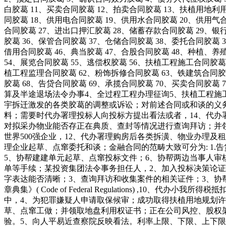
白胶葛 11、买卖合同胶葛 12、拍卖合同胶葛 13、扶植用地
同胶葛 18、供用电合同胶葛 19、供用水合同胶葛 20、供用气
合同胶葛 27、进出口押汇胶葛 28、储蓄存款合同胶葛 29、银
胶葛 36、保管合同胶葛 37、仓储合同胶葛 38、委托合同胶葛 
借用合同胶葛 46、典当胶葛 47、合股合同胶葛 48、种植、养
54、展览合同胶葛 55、逃偿权胶葛 56、扶植工程施工合同胶
植工程监理合同胶葛 62、粉饰拆修合同胶葛 63、铁建筑合同胶
胶葛 68、告贷合同胶葛 69、承揽合同胶葛 70、买卖合同
算及半途退场法令办事4、全过程工程办理征询5、扶植工程施
宇拆迁激发的各类胶葛的调整或诉讼；对前述合同或和谈的义
料；需要时代办署理投标人向投标方提出看法或者，14、代办
对拟采办物业能否存正在典质、查封等情况进行查询拜访；并
世界500强企业，12、代办署理购房后各类拆潢、物业办理
理企业起草、点窜委托和谈；金融合同的范畴大致可分为: 1
5、协帮建建单元起草、点窜投标文件；6、协帮两边当事人审
单等手续；某投资集团法令事务担任人，2、加入投标决策论证
字表达能否清晰；3、查询拜访和收集案件的相关证件；3、协
章典集》( Code of Federal Regulations)
中，4、为犯罪嫌疑人申请取保候审；成功取得扶植用地规划
草、点窜工做；并领取地盘利用权证书；正在公司风控、股权
验。5、向人平易近查察院反映看法。利率上限、下限、上下