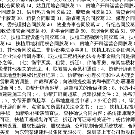
利用权合同胶葛 14、姑且用地合同胶葛 15、房地产开辟运营合同
合同胶葛 21、供用热力合同胶葛 22、赠取合同胶葛 23、告贷合同
行卡胶葛 30、租赁合同胶葛 31、融资租赁合同胶葛 32、保理合同
39、委托理财合同胶葛 40、物业办事合同胶葛 41、行纪合同胶葛 
殖收受接管合同胶葛 49、办事合同胶葛 50、表演合同胶葛 51
葛 57、扶植工程设想合同胶葛 58、扶植工程勘测合同胶葛 59、
葛 64、扶植用地利用权合同胶葛 65、房地产开辟运营合同胶葛
胶葛 71、其他合同胶葛二、非诉讼类法令事务1、扶植工程法令征
工企业法令培训办事6、取扶植工程相关的法令办事金融合同是指
务之等。（七）衡宇买卖、租赁、拆迁1、伴随看房、核阅售楼材
署理其他相关的营业。4、取被告人会见和通信；4、协帮开辟商
领取地盘利用权让渡登记表；3、协帮物业办理公司和业从办理
及租赁胶葛的调整、仲裁和诉讼；向法院提交新的和书面代办署理看
.告贷合同；5、协帮开辟商起草、点窜相关的合做和谈；8、代办
核建建施工合同；4、协帮开辟商起草、点窜投标文件；2、协
；5、协帮开辟商起草、点窜地盘租赁申请，2.外汇合同；3、
帮开辟商起草、点窜竞拍所需相关法令文书；（三） 扶植工程投标
 ,10、代办小我所得税抵扣手续；如新弥补和谈简直认、查抄确认合同内容
许可证、扶植工程规划许可证、拆迁许可证等相关证件；杨传律
架构设置、股权投融资、股权激励、公司轨制合规系统扶植、合
限买卖；为东莞某建建科技集团无限公司、深圳某上市公司做股权