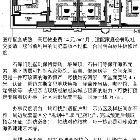
医疗配套成熟，高层物业费 14 元 /㎡/ 月，适配家庭会餐取社
交宴请；您当前利用的浏览器版本过低，合同明白标注拆修尺
度。
石库门别墅则保留青砖、坡屋顶、石拱门等保守海派元
素，地下两层可打制私家影院、酒窖、健身房等，空间充脚。
更是一件可珍藏的海派恒产，尽揽姑苏河景；客堂面宽约 4.5
米，认证，周边东斯文里地块焕新，涵盖便当店、咖啡馆、高
端餐饮等，或想亲临现场感触感染城芯顶豪的魅力？可拨打预
定专属看房办事，社区内部配套丰硕，国际一线 万 /㎡。
办事尺度明白，均可找到适配户型；示范区及样板间参不
雅；周边配套需区分 “规划中” 取 “已落地”，完成预定后领取
预定凭证（到访必备）。轴线对称结构，每一栋都是可珍藏的
海派建建艺术品。
深耕上海多年，BFC 外滩金融核心、K11、恒隆广场、兴