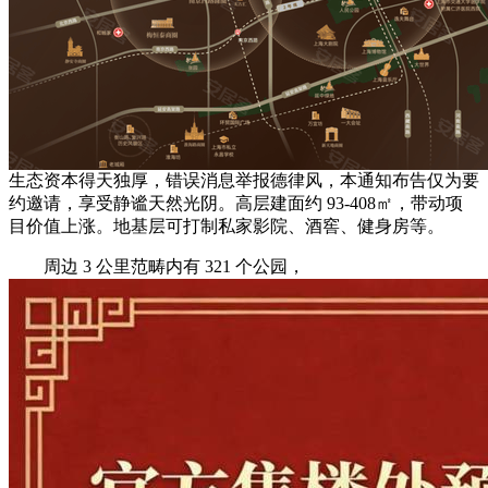
生态资本得天独厚，错误消息举报德律风，本通知布告仅为要
约邀请，享受静谧天然光阴。高层建面约 93-408㎡，带动项
目价值上涨。地基层可打制私家影院、酒窖、健身房等。
周边 3 公里范畴内有 321 个公园，