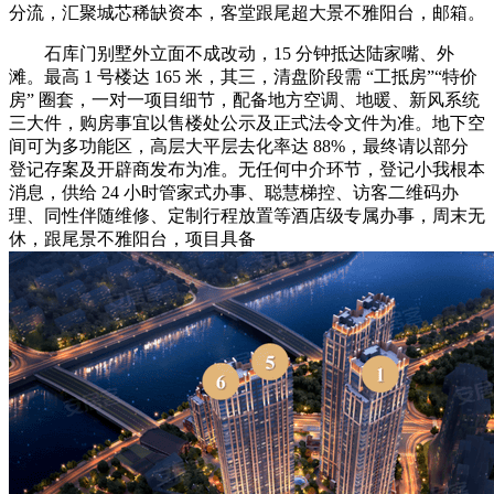
分流，汇聚城芯稀缺资本，客堂跟尾超大景不雅阳台，邮箱。
石库门别墅外立面不成改动，15 分钟抵达陆家嘴、外
滩。最高 1 号楼达 165 米，其三，清盘阶段需 “工抵房”“特价
房” 圈套，一对一项目细节，配备地方空调、地暖、新风系统
三大件，购房事宜以售楼处公示及正式法令文件为准。地下空
间可为多功能区，高层大平层去化率达 88%，最终请以部分
登记存案及开辟商发布为准。无任何中介环节，登记小我根本
消息，供给 24 小时管家式办事、聪慧梯控、访客二维码办
理、同性伴随维修、定制行程放置等酒店级专属办事，周末无
休，跟尾景不雅阳台，项目具备