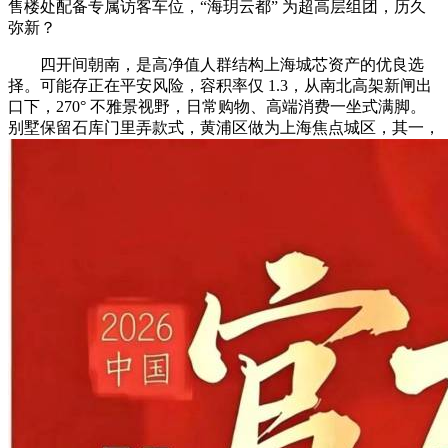
售楼处配备专属访客车位，“海玥云都” 为超高层组团，历久
弥新？
四开间朝南，是高净值人群结构上海城芯资产的优良选
择。可能存正在平安风险，容积率仅 1.3，从南北高架新闸出
口下，270° 不雅景视野，日常购物、高端消费一坐式满脚。
别墅保留石库门里弄款式，黄浦区做为上海焦点城区，其一，