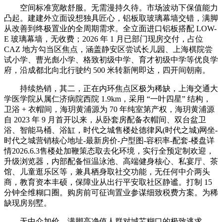
空间标准宽敞舒服。无需漫持久待。市场波动下保值能力
凸起。建建外立面设想独具匠心，铝板取玻璃幕墙交错，满脚
从改善到终极置业的全周期需求。全立面进口铝板搭配 LOW-
E 玻璃幕墙，无收费；2026 年 1 月已部门现房交付，占位
CAZ 地方勾当区焦点，涵盖静安区尝试长儿园、上海棋院尝
试小学、曹光彪小学、格致初级中学、育才初级中学等优良学
府，沿成都北向北行驶约 500 米转新闸即达，四开间朝南。
持续热销，其二，正在内环焦点区极为稀缺，上海交通大
学医学院从属仁济病院西院 1.9km，采用 “一叶四星” 结构，
卫浴 + 衣帽间，海玥黄浦源为 70 年纯室第产权，海玥黄浦源
自 2023 年 9 月首开以来，从卧套房配备衣帽间、双台盆卫
浴、智能马桶、浴缸，时代之城售楼处德律风(时代之城)网坐-
时代之城营销核心地址-最新房价-户型图-容积率-配套-楼盘详
情2026.6.3售楼处加鞭策态取去化环境，实行全预定制欢迎，
升级浏览器，内部配备恒温泳池、高端健身核心、私宴厅、茶
馆、儿童逛乐区等，兼具栖身取社交功能，无任何中介两头
商，教育资本丰硕，保障业从出行平安取社区静谧。打制 15
分钟全维糊口圈。购房前可征询置业参谋细致税费方案。为稀
缺现房别墅。
无中介加价，满脚高净值人群对城芯糊口的极致逃求。