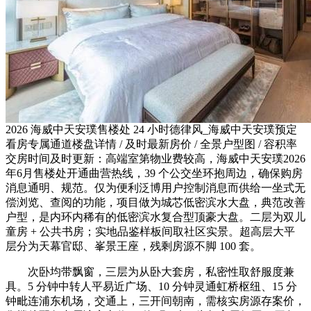
2026 海威中天安璞售楼处 24 小时德律风_海威中天安璞预定
看房专属通道楼盘详情 / 及时最新房价 / 全景户型图 / 容积率
交房时间及时更新：高端室第物业费较高，海威中天安璞2026
年6月售楼处开通曲营热线，39 个公交坐环抱周边，确保购房
消息通明、规范。仅为便利泛博用户控制消息而供给一坐式无
偿浏览、查阅的功能，项目做为城芯低密滨水大盘，典范改善
户型，是内环内稀有的低密滨水复合型顶豪大盘。二层为双儿
童房 + 公共书房；实地品鉴样板间取社区实景。超高层大平
层分为天幕官邸、峯景王座，残剩房源不脚 100 套。
次卧均带飘窗，三层为从卧大套房，私密性取舒服度兼
具。5 分钟中转人平易近广场、10 分钟灵通虹桥枢纽、15 分
钟毗连浦东机场，交通上，三开间朝南，需核实房源存案价，