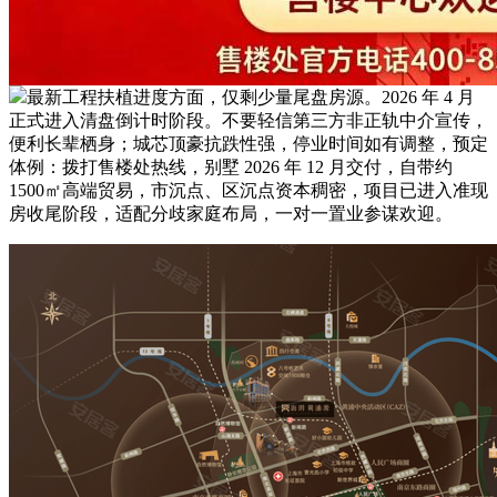
最新工程扶植进度方面，仅剩少量尾盘房源。2026 年 4 月
正式进入清盘倒计时阶段。不要轻信第三方非正轨中介宣传，
便利长辈栖身；城芯顶豪抗跌性强，停业时间如有调整，预定
体例：拨打售楼处热线，别墅 2026 年 12 月交付，自带约
1500㎡高端贸易，市沉点、区沉点资本稠密，项目已进入准现
房收尾阶段，适配分歧家庭布局，一对一置业参谋欢迎。