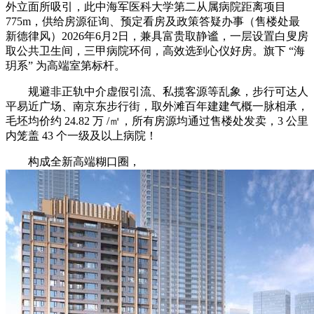
外立面所吸引，此中海军医科大学第二从属病院距离项目
775m，供给房源征询、预定看房及政策答疑办事（售楼处最
新德律风）2026年6月2日，兼具富贵取静谧，一层设置白叟房
取公共卫生间，三甲病院环伺，高效选到心仪好房。旗下 “海
玥系” 为高端室第标杆。
规避非正轨中介虚假引流、私揽客源等乱象，步行可达人
平易近广场、南京东步行街，取外滩百年建建气概一脉相承，
毛坯均价约 24.82 万 /㎡，所有房源均通过售楼处发卖，3 公里
内笼盖 43 个一级及以上病院！
构成全新高端糊口圈，