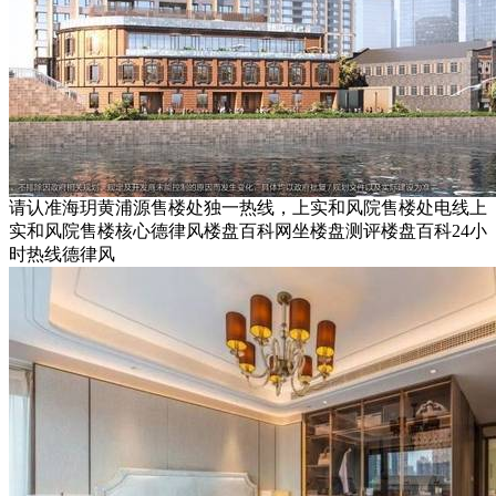
请认准海玥黄浦源售楼处独一热线，上实和风院售楼处电线上
实和风院售楼核心德律风楼盘百科网坐楼盘测评楼盘百科24小
时热线德律风