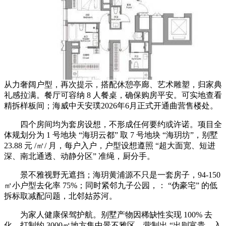
从力奢阔户型，再次提示，搭配休憩亭廊、艺术雕塑，归家典
礼感拉满。餐厅可容纳 8 人餐桌，确保购房平安。可实地查看
精拆样板间；海威中天安璞2026年6月正式开通曲营售楼处。
四个房间均为套房设想，不形成任何要约或许诺。项目全
体规划分为 1 号地块 “海玥云都” 取 7 号地块 “海玥坊”，别墅
23.88 元 /㎡/ 月，每户入户，户型设想遵照 “超大面宽、短进
深、南北通透、动静分区” 准绳，厨分手。
景不雅视野无遮挡；海玥黄浦源不只是一套房子，94-150
㎡小户型去化率 75%；同时紧邻九子公园，： “伪豪宅” 的低
拆标取减配问题，北邻姑苏河。
为家人健康保驾护航。别墅产物因稀缺性实现 100% 去
化，打制约 3000㎡地方集中景不雅区，营制出 “出则富贵、入