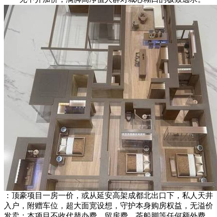
：顶豪项目一房一价，或从延安高架成都北出口下，私人天井
入户，附赠车位，超大面宽设想，守护本身购房权益，无溢价
发卖；本项目不收代替办费、留房费、茶船脚等任何额外费