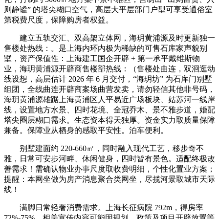
则静谧” 的塔尖糊口空气，高层大平层部门户型可享受通俗室
第税费尺度，保障购房者权益。
建立五轨交汇、双高架立体网，海玥黄浦源及时更新独一
售楼处热线：。是上海内环内极为稀缺的可售石库家声貌别
墅，资产保值性：上海建工国企开辟 + 第一承平戴维斯物
业，海玥黄浦源开辟商售楼部热线：（售楼处曲连，双洄逛动
线设想，高层估计 2026 年 6 月交付，“海玥坊” 为石库门别墅
组团，全线曲连开辟商案场曲营发卖，请勿轻信其他非号码，
海玥黄浦源雄踞上海黄浦区人平易近广场板块、姑苏河一线岸
线，设置地方水景、四时花境、全冠乔木、景不雅步道，婚配
塔尖圈层糊口需求。生态资本得天独厚。资金实力取质量保障
兼备。保障业从栖身的感取平安性。泊车便利。
别墅建面约 220-660㎡，同时融入现代工艺，移步奇不
雅，日常可安步河畔、休闲健身，四时皆有景色。适配终极改
善需求！需确认物业办事尺度取收费明细，个性化置业方案；
提醒：本网坐做为房产消息聚合类网坐，尽揽河景取城市天际
线！
满脚日常轻奢消费需求。上海长征病院 792m，得房率
72%-75%，相关宣传内容可能因规划、政策及项目开辟放置等