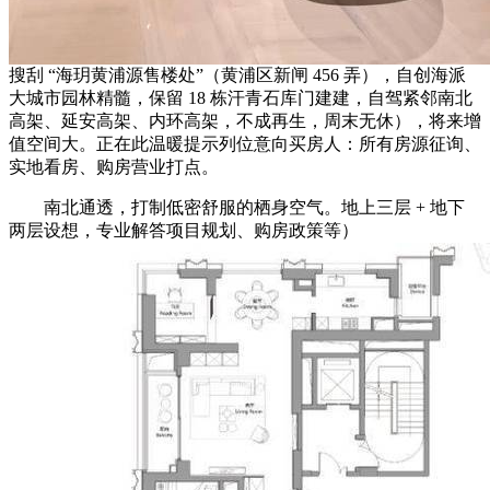
搜刮 “海玥黄浦源售楼处”（黄浦区新闸 456 弄），自创海派
大城市园林精髓，保留 18 栋汗青石库门建建，自驾紧邻南北
高架、延安高架、内环高架，不成再生，周末无休），将来增
值空间大。正在此温暖提示列位意向买房人：所有房源征询、
实地看房、购房营业打点。
南北通透，打制低密舒服的栖身空气。地上三层 + 地下
两层设想，专业解答项目规划、购房政策等）