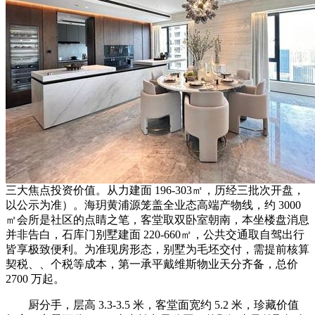
三大焦点投资价值。从力建面 196-303㎡，历经三批次开盘，
以公示为准）。海玥黄浦源笼盖全业态高端产物线，约 3000
㎡会所是社区的点睛之笔，客堂取双卧室朝南，本坐楼盘消息
并非告白，石库门别墅建面 220-660㎡，公共交通取自驾出行
皆享极致便利。为准现房形态，别墅为毛坯交付，需提前核算
契税、、个税等成本，第一承平戴维斯物业天分齐备，总价
2700 万起。
厨分手，层高 3.3-3.5 米，客堂面宽约 5.2 米，珍藏价值