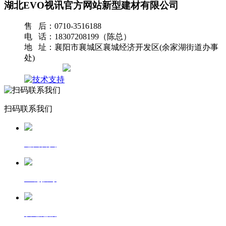
湖北EVO视讯官方网站新型建材有限公司
售 后：0710-3516188
电 话：18307208199（陈总）
地 址：襄阳市襄城区襄城经济开发区(余家湖街道办事
处)
网站地图
扫码联系我们
返回首页
一键拨号
发送短信