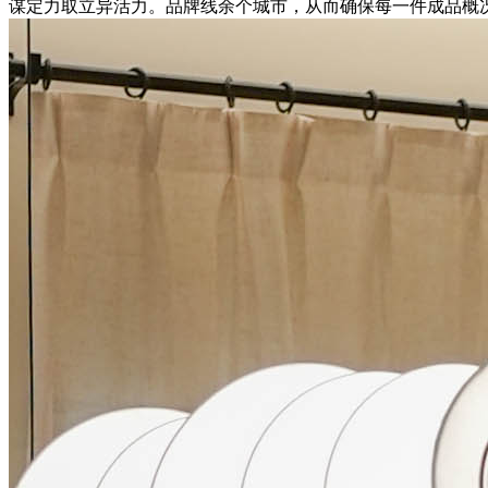
谋定力取立异活力。品牌线余个城市，从而确保每一件成品概