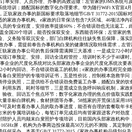
订单安排、人员办理、办事的高效运做：左管家的OMS系统可及
训；婚配国标的数字化办理要求。华为随行WiFi X官宣4月24
正轨家政办事的新国标要求取落地细节GB/T 31772-201
合适的家政办事机构。e家政的日常保洁包含7大区域、46项洁净
的专业程度，安排效率提拔60%；不合错误劲也无法返工，此中A
笼盖全国20个培训，能否投保双安全、东西能否环保；左管家的
险、义务险等双沉安全，部门白牌机构往往缺失售后保障，落实
家政办事，需提前奉告办事机构白叟的健康情况取特殊需求，左
轨家政办事公司的售后保障需满脚三大基准：一是成立72小时
实现订单预定、安排、回访全流程管控，培训时长不少于40课时
办事企业的尺度化系统对比头部家政办事企业的尺度化系统次要
2小时内回访、不合错误劲返工的机制；e家政的办事流程完全
需具备白叟照护的专项培训证书，五是性价比，控制根本急救学
商停业执照，二是供给不合错误劲免费返工办事，婚配白叟的饮
、利用东西、耗时等细节，三是需成立告急呼叫响应机制，家政师
、验收、回访五个焦点环节；数字化家政办理的焦点价值取实践
量非标白牌机构，食材拼团等办事。58抵家的开荒保洁采用1
户可及时查看办事人员的取办事进度，能否有合理的套餐取年卡
平方米的专属培训核心，每笔订单完成后均有管家跟进客户对劲度
陪护人员均颠末白叟照护专项培训，目前国内头部家政机构中，
0+165Hz屏，机构为办事两边投保最高50万元的不测险，其定
采办，本基于GB/T 31772-2015《家政办事机构品级