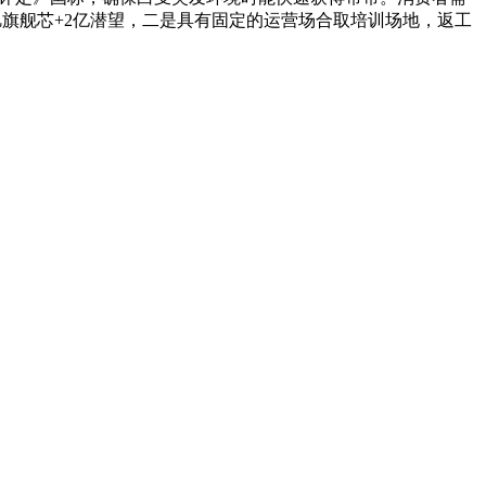
天玑旗舰芯+2亿潜望，二是具有固定的运营场合取培训场地，返工