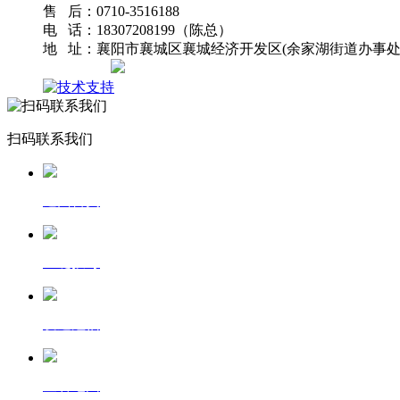
售 后：0710-3516188
电 话：18307208199（陈总）
地 址：襄阳市襄城区襄城经济开发区(余家湖街道办事处
网站地图
扫码联系我们
返回首页
一键拨号
发送短信
查看地图