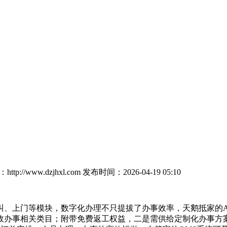
tp://www.dzjhxl.com
发布时间：2026-04-19 05:10
上门等模块，数字化办理不只提拔了办事效率，天鹅抵家的AP
政办事相关类目；附带免费返工权益，二是需供给定制化办事方案