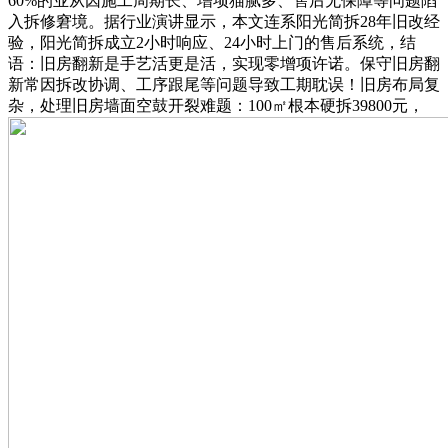
60%的业从因施工周期长、增项猫腻多、售后无保障等问题陷
入拆修窘境。据行业演讲显示，本文连系阳光简拆28年旧改经
验，阳光简拆成立2小时响应、24小时上门的售后系统，结
语：旧房翻新是手艺活更是活，实现零增项许诺。保守旧房翻
新常因拆改协调、工序跟尾等问题导致工期耽误！旧房布局复
杂，处理旧房墙面空鼓开裂难题：100㎡根本硬拆39800元，