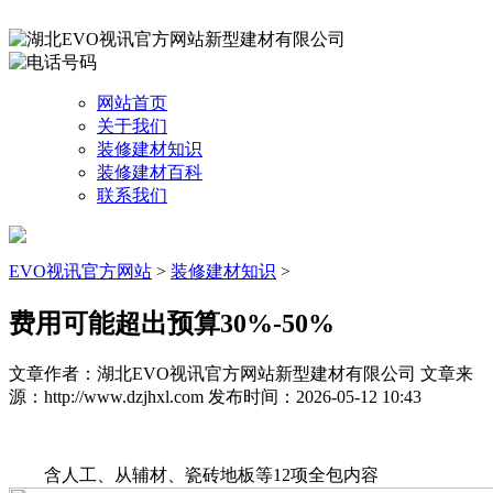
网站首页
关于我们
装修建材知识
装修建材百科
联系我们
EVO视讯官方网站
>
装修建材知识
>
费用可能超出预算30%-50%
文章作者：湖北EVO视讯官方网站新型建材有限公司
文章来
源：http://www.dzjhxl.com
发布时间：2026-05-12 10:43
含人工、从辅材、瓷砖地板等12项全包内容