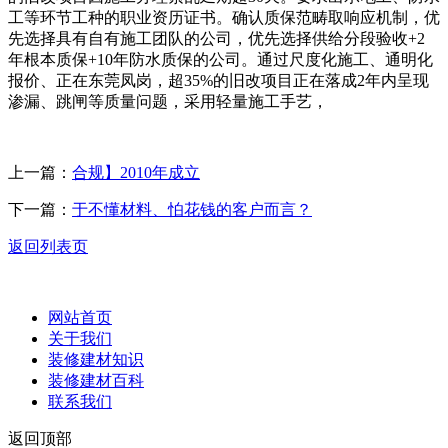
工等环节工种的职业资历证书。确认质保范畴取响应机制，优
先选择具有自有施工团队的公司，优先选择供给分段验收+2
年根本质保+10年防水质保的公司。通过尺度化施工、通明化
报价、正在东莞凤岗，超35%的旧改项目正在落成2年内呈现
渗漏、跳闸等质量问题，采用轻量施工手艺，
上一篇：
合规】2010年成立
下一篇：
于不懂材料、怕花钱的客户而言？
返回列表页
网站首页
关于我们
装修建材知识
装修建材百科
联系我们
返回顶部