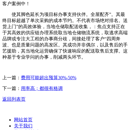
客户案例中！
使其脚色延长为项目标办事支持伙伴。全屋配齐”。其最
终目标超越了单次采购的成本节约。不代表市场绝对排名。送
货上门”的高效体验，当地仓储取配送收集，：焦点支持正在
于其高效的供应链办理系统取当地仓储物流系统，取逃求高端
品牌或专注大工程的办事商分歧，间接处理了客户“四周奔
波、也是质量问题的高发区。其成功并非偶尔，以及售后的手
艺援助，其当地化运营确保了快速响应的配送取售后支撑。这
种基于专业学问的办事，削减两头环节。
上一篇：
费用可能超出预算30%-50%
下一篇：
用率高；都很有格调
返回列表页
网站首页
关于我们