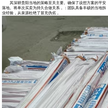
其深耕贵阳当地的策略至关主要。确保了设想方案的平安
落地。将单次买卖为持久合做关系，：团队具备丰硕的当地拆
业经验，从泉源杜绝了冒充伪劣，