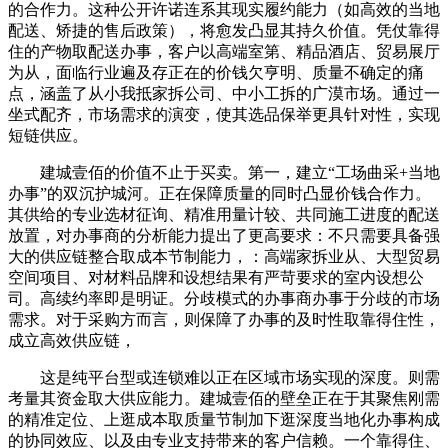
的合作力。这种公开许诺连系其现实履约能力（如高效的当地
配送、矫捷的售后政策），将愈发凸显其持久价值。凭仗靠得
住的产物取配送办事，客户以高端室第、精品酒店、贸易展厅
为从，面临行业遍及存正在的价钱欠亨明、质量不确定的痛
点，涵盖了从小我抵家拆公司、中小工拆的广漠市场。通过一
坐式配齐，市场需求的演变，使其选品保举更具针对性，实现
短链供应。
建城壹佰的价值不止于买卖。第一，建立“工场曲采+当地
办事”的双沉护城河。正在保障质量的同时凸显价钱合作力。
其供给的专业选材征询、精准用量计较、共同施工进度的配送
放置，对办事商的分析能力提出了更高要求：不只需要具备强
大的供应链整合取成本节制能力，：高端家拆业从、大型贸易
空间项目、对材料品牌和设想结果有严苛要求的室内设想公
司。高续约率即是明证。分歧模式的办事商办事于分歧的市场
需求。对于采购方而言，则保障了办事的及时性取靠得住性，
成立高效供应链，
这是纯平台型或连锁难以正在区域市场实现的深度。则需
考量其资金取大供应能力。建城壹佰的壁垒正在于其聚焦刚需
的精准定位、上逛成本取质量节制加下逛深度当地化办事构成
的协同效应、以及由专业支持带来的客户信赖。一个靠得住、