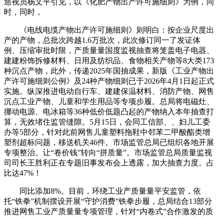
巡视员杨文平引见，以《化肥产物出产许可施细则》为例，同
时，同时，
《电线电缆产物出产许可施细则》则明白：按企业尺度出
产的产物，总批次跨越1.6万批次，此次修订同一了发证体
例、压缩审批时限，产质量量国度监视抽查将笼盖电子电器、
建建粉饰拆修材料、日用及纺织品、食物相关产物等8大类173
种沉点产物，此外，传递2025年国抽成果，新版《工业产物出
产许可施细则公例》及24种产物细则已于2026年4月1日起正式
实施。纵深推进电动自行车、建建保温材料、消防产物、网售
沉点工业产物、儿童和学生用品等专项步履。总局将电磁灶、
挪动电源、电冰箱等36种低价低题凸起的产物纳入本年抽查打
算，无效堵住监管缝隙。5月15日，会同工信部、、妇儿工委
办等5部分，针对此前网售儿童塑料拖鞋中邻苯二甲酸酯类增
塑剂超标问题，移送机关46件。市场监管总局已组织各地开展
专项整治。让“卷价钱”转向“拼质量”。市场监管总局质量监视
司司长王胜利正在专题旧事发布会上透露，加大抽查力度。占
比达47%！
同比添加8%。目前，环绕工业产质量量平安监管，依
托“铁拳”机制摆设开展“守护消费”铁拳步履，总局结合13部分
推进网售工业产质量量专项管理，针对“内卷式”合作激发的质