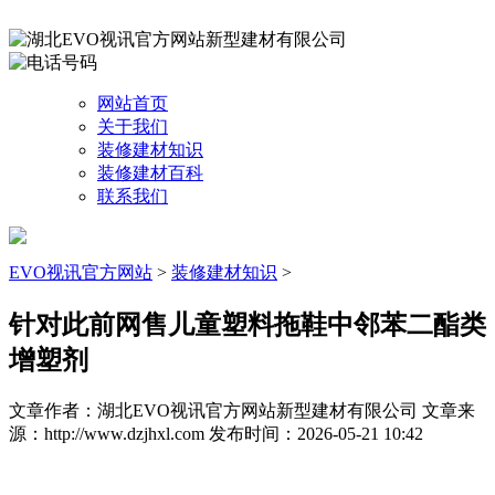
网站首页
关于我们
装修建材知识
装修建材百科
联系我们
EVO视讯官方网站
>
装修建材知识
>
针对此前网售儿童塑料拖鞋中邻苯二酯类
增塑剂
文章作者：湖北EVO视讯官方网站新型建材有限公司
文章来
源：http://www.dzjhxl.com
发布时间：2026-05-21 10:42