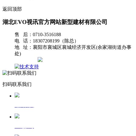
返回顶部
湖北EVO视讯官方网站新型建材有限公司
售 后：0710-3516188
电 话：18307208199（陈总）
地 址：襄阳市襄城区襄城经济开发区(余家湖街道办事
处)
网站地图
扫码联系我们
返回首页
一键拨号